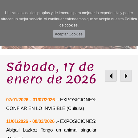
Utilizamos cookies propias y de terceros para mejorar la experiencia y poder
Toggle
ofrecer un mejor servicio. Al continuar entendemos que se acepta nuestra
Política
navigation
de cookies.
Sábado, 17 de
enero de 2026
07/01/2026 - 31/07/2026
.- EXPOSICIONES:
CONFIAR EN LO INVISIBLE (Cultura)
11/01/2026 - 08/03/2026
.- EXPOSICIONES:
Abigail Lazkoz Tengo un animal singular