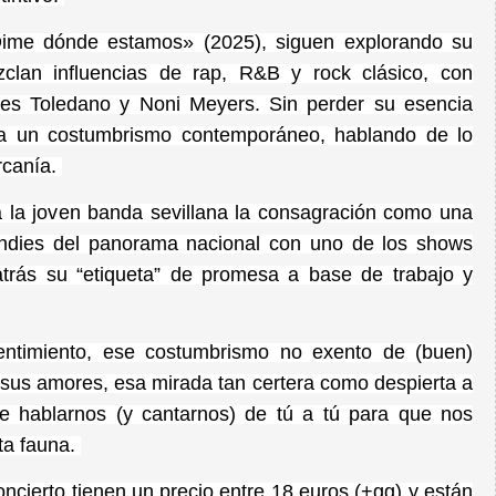
«Dime dónde estamos» (2025), siguen explorando su
zclan influencias de rap, R&B y rock clásico, con
les Toledano y Noni Meyers. Sin perder su esencia
eja un costumbrismo contemporáneo, hablando de lo
rcanía.
 la joven banda sevillana la consagración como una
indies del panorama nacional con uno de los shows
trás su “etiqueta” de promesa a base de trabajo y
entimiento, ese costumbrismo no exento de (buen)
sus amores, esa mirada tan certera como despierta a
se hablarnos (y cantarnos) de tú a tú para que nos
ta fauna.
ncierto tienen un precio entre 18 euros (+gg) y están