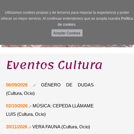
Utilizamos cookies propias y de terceros para mejorar la experiencia y poder
Toggle
ofrecer un mejor servicio. Al continuar entendemos que se acepta nuestra
Política
navigation
de cookies.
Eventos Cultura
06/09/2026
.- GÉNERO DE DUDAS
(Cultura, Ocio)
02/10/2026
.- MÚSICA: CEPEDA LLÁMAME
LUIS (Cultura, Ocio)
20/11/2026
.- VERA FAUNA (Cultura, Ocio)