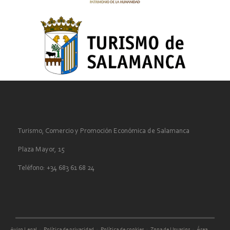
Turismo, Comercio y Promoción Económica de Salamanca
Plaza Mayor, 15
Teléfono: +34 683 61 68 24
-
-
-
-
Aviso Legal
Política de privacidad
Política de cookies
Zona de Usuarios
Área