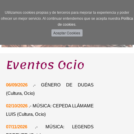
Utilizamos cookies propias y de terceros para mejorar la experiencia y poder
Toggle
ofrecer un mejor servicio. Al continuar entendemos que se acepta nuestra
Política
navigation
de cookies.
Eventos Ocio
06/09/2026
.- GÉNERO DE DUDAS
(Cultura, Ocio)
02/10/2026
.- MÚSICA: CEPEDA LLÁMAME
LUIS (Cultura, Ocio)
07/11/2026
.- MÚSICA: LEGENDS