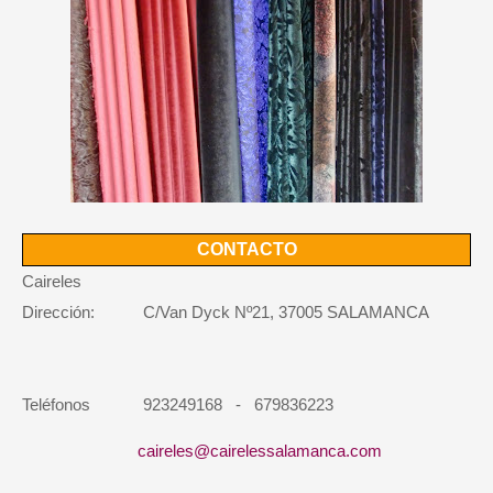
CONTACTO
Caireles
Dirección: C/Van Dyck Nº21, 37005 SALAMANCA
Teléfonos 923249168 - 679836223
caireles@cairelessalamanca.com