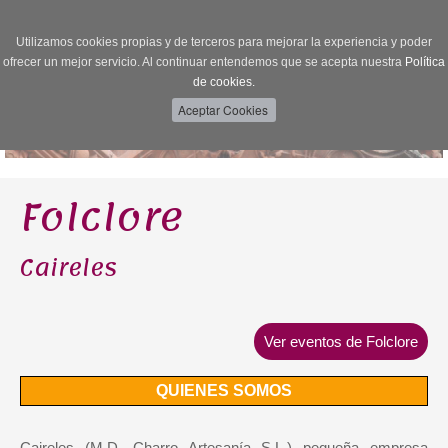
Utilizamos cookies propias y de terceros para mejorar la experiencia y poder
Toggle
ofrecer un mejor servicio. Al continuar entendemos que se acepta nuestra
Política
navigation
de cookies.
Folclore
Caireles
Ver eventos de Folclore
QUIENES SOMOS
Caireles (M.D. Charro Artesanía S.L.) pequeña empresa