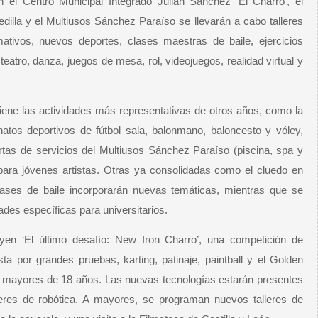
 el Centro Municipal Integrado Julián Sánchez ‘El Charro’, el
dilla y el Multiusos Sánchez Paraíso se llevarán a cabo talleres
ativos, nuevos deportes, clases maestras de baile, ejercicios
eatro, danza, juegos de mesa, rol, videojuegos, realidad virtual y
ene las actividades más representativas de otros años, como la
atos deportivos de fútbol sala, balonmano, baloncesto y vóley,
rtas de servicios del Multiusos Sánchez Paraíso (piscina, spa y
ara jóvenes artistas. Otras ya consolidadas como el cluedo en
lases de baile incorporarán nuevas temáticas, mientras que se
des específicas para universitarios.
yen ‘El último desafío: New Iron Charro’, una competición de
a por grandes pruebas, karting, patinaje, paintball y el Golden
ra mayores de 18 años. Las nuevas tecnologías estarán presentes
leres de robótica. A mayores, se programan nuevos talleres de