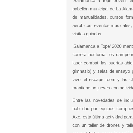
‘Salamanca a Tope Joven’, en
pabellón municipal de La Alame
de manualidades, cursos form
aeróbicos, eventos musicales, t
visitas guiadas.
‘Salamanca a Tope’ 2020 manti
carrera nocturna, los campeon
laser combat, las puertas abie
gimnasio) y salas de ensayo p
vivo, el escape room y las c
mantiene un jueves con activida
Entre las novedades se inclu
habilidad por equipos compuest
Axe, esta última actividad pa
con un taller de drones y tal